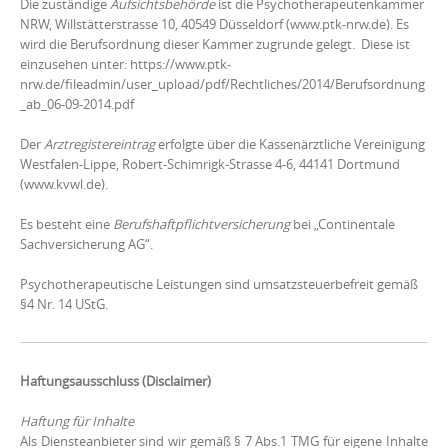
Die zuständige
Aufsichtsbehörde
ist die Psychotherapeutenkammer
NRW, Willstätterstrasse 10, 40549 Düsseldorf (www.ptk-nrw.de). Es
wird die Berufsordnung dieser Kammer zugrunde gelegt. Diese ist
einzusehen unter: https://www.ptk-
nrw.de/fileadmin/user_upload/pdf/Rechtliches/2014/Berufsordnung
_ab_06-09-2014.pdf
Der
Arztregistereintrag
erfolgte über die Kassenärztliche Vereinigung
Westfalen-Lippe, Robert-Schimrigk-Strasse 4-6, 44141 Dortmund
(www.kvwl.de).
Es besteht eine
Berufshaftpflichtversicherung
bei „Continentale
Sachversicherung AG“.
Psychotherapeutische Leistungen sind umsatzsteuerbefreit gemäß
§4 Nr. 14 UStG.
Haftungsausschluss (Disclaimer)
Haftung für Inhalte
Als Diensteanbieter sind wir gemäß § 7 Abs.1 TMG für eigene Inhalte