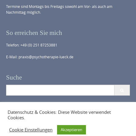
Termine sind Montags bis Freitags sowohl am Vor- als auch am
Nachmittag möglich.
So erreichen Sie mich
Telefon: +49 (0) 251 87253881
E-Mail: praxis@psychotherapie-lueck.de
Suche
S
e
a
r
c
Datenschutz & Cookies: Diese Website verwendet
h
Cookies.
f
Copyright © 2026 Julia Lück. All rights reserved.
o
Cookie Einstellungen
Akzeptieren
r