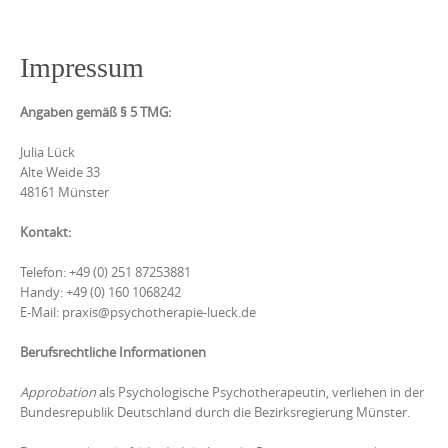
k
i
Impressum
p
t
Angaben gemäß § 5 TMG:
o
c
Julia Lück
Alte Weide 33
o
48161 Münster
n
Kontakt:
t
e
Telefon: +49 (0) 251 87253881
n
Handy: +49 (0) 160 1068242
E-Mail: praxis@psychotherapie-lueck.de
t
Berufsrechtliche Informationen
Approbation
als Psychologische Psychotherapeutin, verliehen in der
Bundesrepublik Deutschland durch die Bezirksregierung Münster.